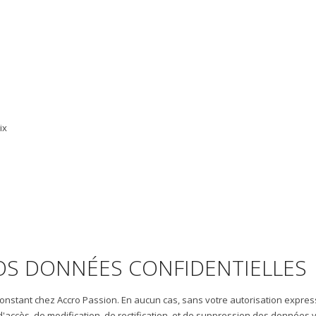
ix
OS DONNÉES CONFIDENTIELLES
 constant chez Accro Passion. En aucun cas, sans votre autorisation expre
'accès, de modification, de rectification, et de suppression des données vo