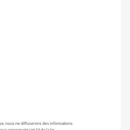
sse, nous ne diffuserons des informations
us concernant (art.34 de la loi