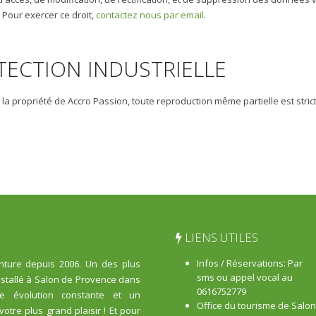
. Pour exercer ce droit,
contactez nous par email
.
TECTION INDUSTRIELLE
a propriété de Accro Passion, toute reproduction même partielle est strict
LIENS UTILES
Infos / Réservations: Par
ture depuis 2006. Un des plus
sms ou appel vocal au
nstallé à Salon de Provence dans
0616752779
e évolution constante et un
Office du tourisme de Salon
tre plus grand plaisir ! Et pour